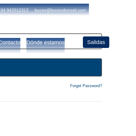
+34 943312313
buceo@buceodonosti.com
Salidas
Contacto
Dónde estamos
Forget Password?