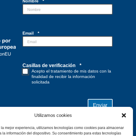
Nombre
*
Email
*
d
Casillas de verificación
*
e
Acepto el tratamiento de mis datos con la
v
finalidad de recibir la información
e
solicitada
r
i
f
i
Enviar
c
a
Utilizamos cookies
c
i
 la mejor experiencia, utilizamos tecnologías como cookies para almacenar
ó
a la información del dispositivo. Su consentimiento para estas tecnologías
n