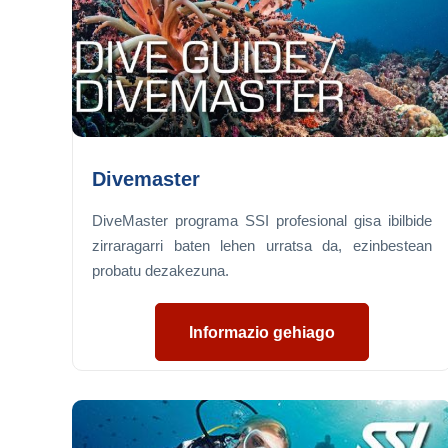
Divemaster
DiveMaster programa SSI profesional gisa ibilbide
zirraragarri baten lehen urratsa da, ezinbestean
probatu dezakezuna.
Informazio gehiago