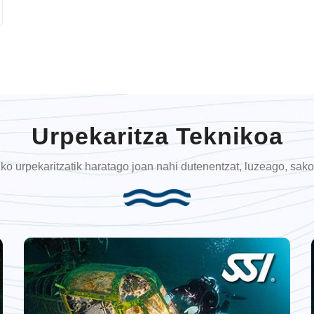
Urpekaritza Teknikoa
iko urpekaritzatik haratago joan nahi dutenentzat, luzeago, s