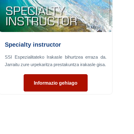
Specialty instructor
SSI Espezialitateko Irakasle bihurtzea erraza da.
Jarraitu zure urpekaritza prestakuntza irakasle gisa.
Informazio gehiago