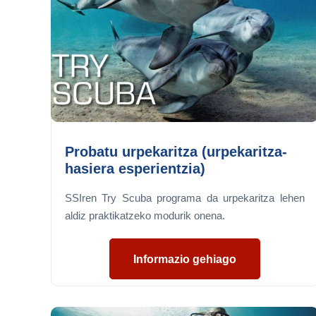
Probatu urpekaritza (urpekaritza-
hasiera esperientzia)
SSIren Try Scuba programa da urpekaritza lehen
aldiz praktikatzeko modurik onena.
Informazio gehiago