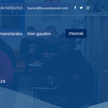
+34 943312313
buceo@buceodonosti.com
Irteerak
manetarako
Non gauden
tza