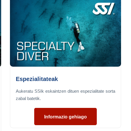
Espezialitateak
Aukeratu SSIk eskaintzen dituen espezialitate sorta
zabal batetik.
Informazio gehiago