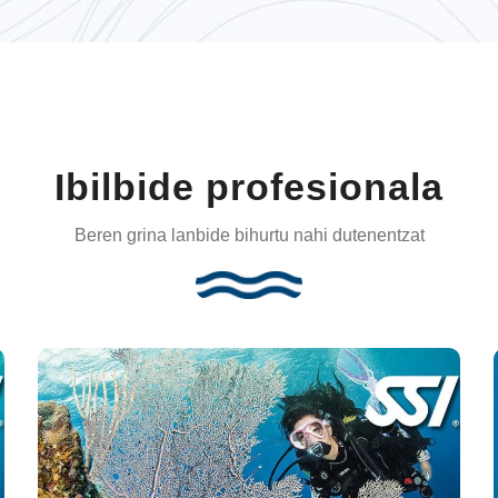
Ibilbide profesionala
Beren grina lanbide bihurtu nahi dutenentzat