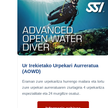
Ur Irekietako Urpekari Aurreratua
(AOWD)
Eraman zure urpekaritza hurrengo mailara eta lortu
zure urpekari aurreratuaren ziurtagiria 4 urpekaritza
espezialitate eta 24 murgiltze osatuz.