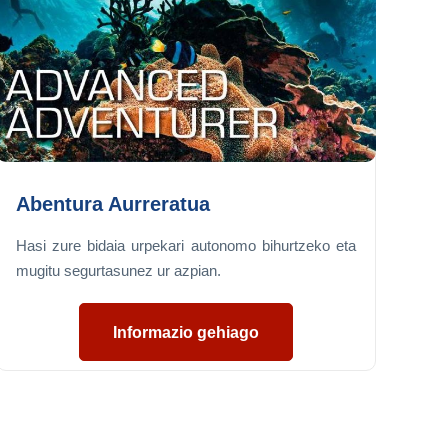
Abentura Aurreratua
Hasi zure bidaia urpekari autonomo bihurtzeko eta
mugitu segurtasunez ur azpian.
Informazio gehiago