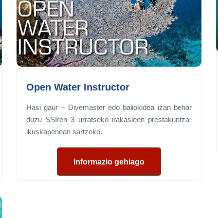
Open Water Instructor
Hasi gaur – Divemaster edo baliokidea izan behar
duzu SSIren 3 urratseko irakasleen prestakuntza-
ikuskapenean sartzeko.
Informazio gehiago