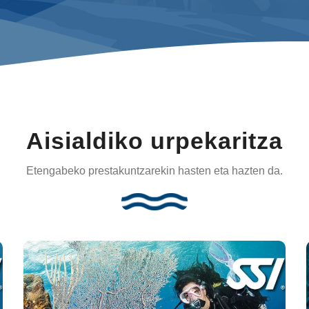
Aisialdiko urpekaritza
Etengabeko prestakuntzarekin hasten eta hazten da.