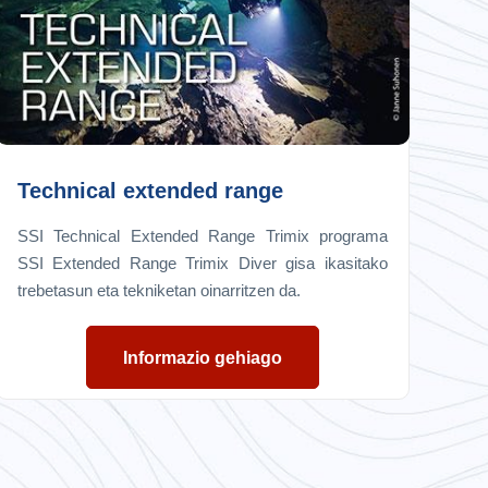
Technical extended range
SSI Technical Extended Range Trimix programa
SSI Extended Range Trimix Diver gisa ikasitako
trebetasun eta tekniketan oinarritzen da.
Informazio gehiago