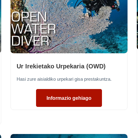
Ur Irekietako Urpekaria (OWD)
Hasi zure aisialdiko urpekari gisa prestakuntza.
Informazio gehiago