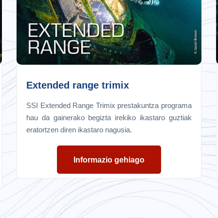
Extended range trimix
SSI Extended Range Trimix prestakuntza programa
hau da gainerako begizta irekiko ikastaro guztiak
eratortzen diren ikastaro nagusia.
Informazio gehiago