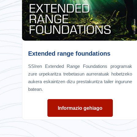
Extended range foundations
SSIren Extended Range Foundations programak
zure urpekaritza trebetasun aurreratuak hobetzeko
aukera eskaintzen dizu prestakuntza tailer ingurune
batean.
Informazio gehiago