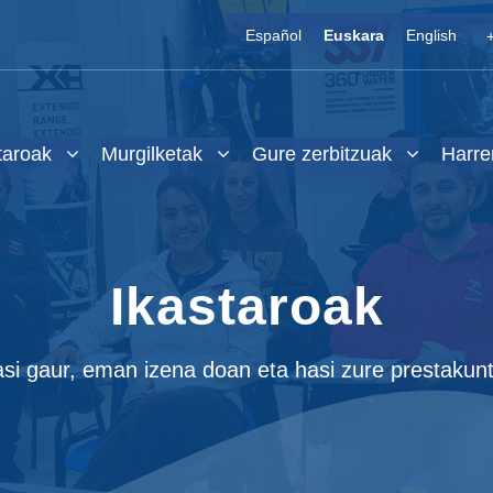
Español
Euskara
English
taroak
Murgilketak
Gure zerbitzuak
Harre
Ikastaroak
si gaur, eman izena doan eta hasi zure prestakun