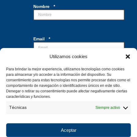
Nombre
*
E
Email
*
m
a
i
Utilizamos cookies
l
N
o
Para brindar la mejor experiencia, utilizamos tecnologías como cookies
Casillas de verificación
*
para almacenar y/o acceder a la información del dispositivo. Su
m
Acepto el tratamiento de mis datos con la
consentimiento para estas tecnologías nos permite procesar datos como el
b
finalidad de recibir la información
comportamiento de navegación o identificadores únicos en este sitio.
r
solicitada
Denegar o retirar su consentimiento puede afectar negativamente ciertas
e
características y funciones.
*
Técnicas
Siempre activo
Enviar
Aceptar