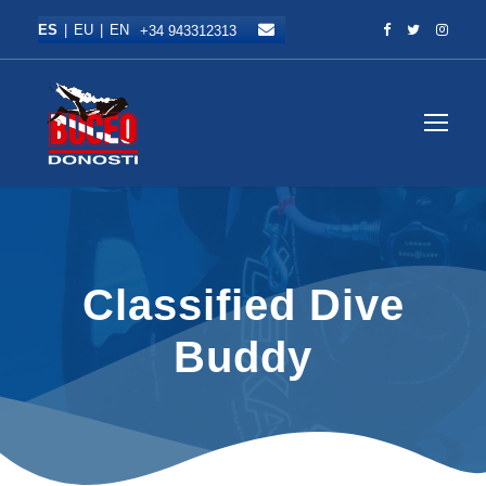
+34 943312313
Abrir m
Classified Dive
Buddy