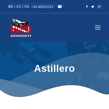
+34 943312313
Abrir m
Astillero