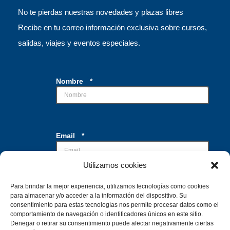
No te pierdas nuestras novedades y plazas libres
Recibe en tu correo información exclusiva sobre cursos,
salidas, viajes y eventos especiales.
Nombre
*
Email
*
Utilizamos cookies
*
Para brindar la mejor experiencia, utilizamos tecnologías como cookies
Casillas de verificación
*
E
para almacenar y/o acceder a la información del dispositivo. Su
Acepto el tratamiento de mis datos con la
m
consentimiento para estas tecnologías nos permite procesar datos como el
finalidad de recibir la información
a
comportamiento de navegación o identificadores únicos en este sitio.
solicitada
i
Denegar o retirar su consentimiento puede afectar negativamente ciertas