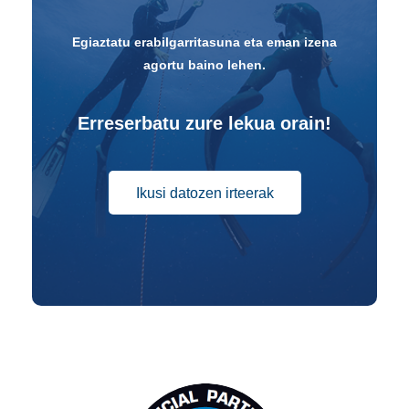
Egiaztatu erabilgarritasuna eta eman izena
agortu baino lehen.
Erreserbatu zure lekua orain!
Ikusi datozen irteerak