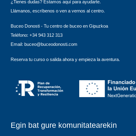
¿Tienes dudas? Estamos aquí para ayudarte.
Llámanos, escríbenos o ven a vernos al centro.
Buceo Donosti - Tu centro de buceo en Gipuzkoa
Teléfono: +34 943 312 313
Email: buceo@buceodonosti.com
Reserva tu curso o salida ahora y empieza la aventura.
Egin bat gure komunitatearekin