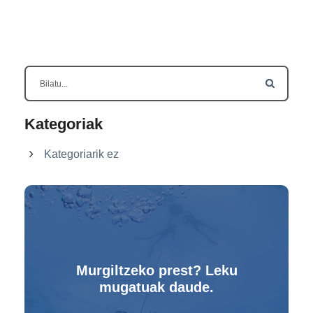
Kategoriak
Kategoriarik ez
Murgiltzeko prest? Leku
mugatuak daude.